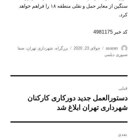
سنگین از معابر حمل و نقلی منطقه ۱۸ را فراهم خواهد
کرد.
کد خبر 4981175
نویسنده
ارسال
برچسب‌ها
asaran
جولای 23, 2020
بزرگراه
،
شهرداری تهران
،
صفا
شده
صبوری دیلمی
در
راهبری
قبلی
نوشته
دستورالعمل جدید دورکاری کارکنان
نوشته
قبلی:
شهرداری تهران ابلاغ شد
بعدی