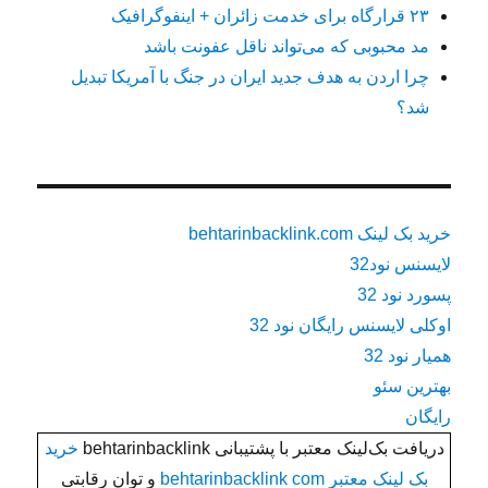
۲۳ قرارگاه برای خدمت زائران + اینفوگرافیک
مد محبوبی که می‌تواند ناقل عفونت باشد
چرا اردن به هدف جدید ایران در جنگ با آمریکا تبدیل
شد؟
خرید بک لینک behtarinbacklink.com
لایسنس نود32
پسورد نود 32
اوکلی لایسنس رایگان نود 32
همیار نود 32
بهترین سئو
رایگان
دریافت بک‌لینک معتبر با پشتیبانی behtarinbacklink
خرید
بک لینک معتبر behtarinbacklink com
و توان رقابتی