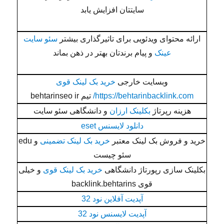
سایتتان افزایش یابد
ارائه محتوای ویدئویی برای تاثیرگذاری بیشتر
سئو سایت
عینک
و پیام برندتان بهتر در ذهن بماند
وبسایت خارجی
خرید بک لینک قوی
https://behtarinbacklink.com/
تیم behtarinseo ir
هزینه رپرتاژ
بکلینک ارزان
و دانشگاهی سئو سایت
دانلود لایسنس eset
خرید و فروش بک لینک معتبر
خرید بک لینک تضمینی
و edu
سئو چیست
بکلینک سازی رپورتاژ دانشگاهی
خرید بک لینک قوی
و خیلی
قوی backlink.behtarins
آپدیت آفلاین نود 32
آپدیت لایسنس نود 32