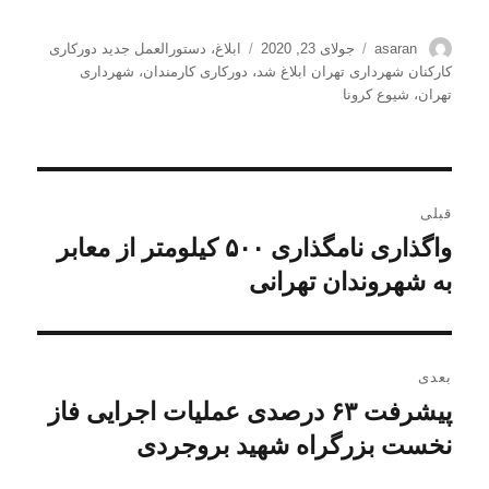
نویسنده
ارسال
برچسب‌ها
asaran
جولای 23, 2020
ابلاغ
،
دستورالعمل جدید دورکاری
شده
کارکنان شهرداری تهران ابلاغ شد
،
دورکاری کارمندان
،
شهرداری
در
تهران
،
شیوع کرونا
راهبری
قبلی
نوشته
واگذاری نامگذاری ۵۰۰ کیلومتر از معابر
نوشته
قبلی:
به شهروندان تهرانی
بعدی
پیشرفت ۶۳ درصدی عملیات اجرایی فاز
نوشته
بعدی:
نخست بزرگراه شهید بروجردی