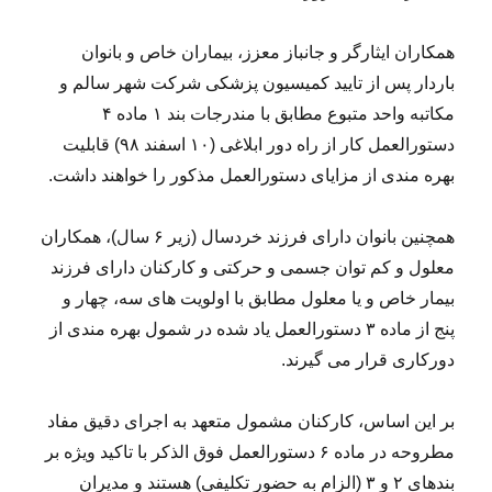
همکاران ایثارگر و جانباز معزز، بیماران خاص و بانوان
باردار پس از تایید کمیسیون پزشکی شرکت شهر سالم و
مکاتبه واحد متبوع مطابق با مندرجات بند ۱ ماده ۴
دستورالعمل کار از راه دور ابلاغی (۱۰ اسفند ۹۸) قابلیت
بهره مندی از مزایای دستورالعمل مذکور را خواهند داشت.
همچنین بانوان دارای فرزند خردسال (زیر ۶ سال)، همکاران
معلول و کم توان جسمی و حرکتی و کارکنان دارای فرزند
بیمار خاص و یا معلول مطابق با اولویت های سه، چهار و
پنج از ماده ۳ دستورالعمل یاد شده در شمول بهره مندی از
دورکاری قرار می گیرند.
بر این اساس، کارکنان مشمول متعهد به اجرای دقیق مفاد
مطروحه در ماده ۶ دستورالعمل فوق الذکر با تاکید ویژه بر
بندهای ۲ و ۳ (الزام به حضور تکلیفی) هستند و مدیران