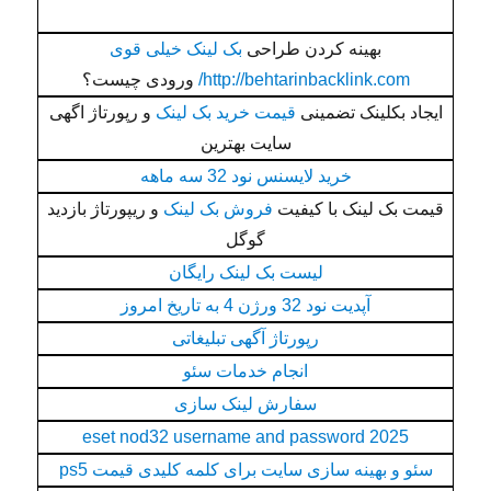
بهینه کردن طراحی
بک لینک خیلی قوی
http://behtarinbacklink.com/
ورودی چیست؟
ایجاد بکلینک تضمینی
قیمت خرید بک لینک
و رپورتاژ اگهی
سایت بهترین
خرید لایسنس نود 32 سه ماهه
قیمت بک لینک با کیفیت
فروش بک لینک
و ریپورتاژ بازديد
گوگل
لیست بک لینک رایگان
آپدیت نود 32 ورژن 4 به تاریخ امروز
رپورتاژ آگهی تبلیغاتی
انجام خدمات سئو
سفارش لینک سازی
eset nod32 username and password 2025
سئو و بهینه سازی سایت برای کلمه کلیدی قیمت ps5