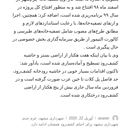
اسفند ماه ۹۸ افتتاح شد و به منظور افتتاح کل پروژه در
سال ۹۹ برنامه‌ریزی شده است، اضافه کرد: همچنین، اجرا
و ارتقای تصفیه‌خانه‌ها، با رعایت استانداردهای لازم و
مطابق طرح‌های مصوب شامل تصفیه‌خانه‌های طبرسی و
کالورت التیمور از طریق سرمایه‌گذاری بخش خصوصی در
حال پیگیری است .
وی با بیان اینکه هفت هکتار از اراضی بستر و حاشیه
کشف‌رود تسطیح و آماده‌سازی شده است، یادآور شد:
تاکنون اقدامات بسیار خوبی در حاشیه رودخانه کشف‌رود،
حد فاصل پل کلات تا خین عرب صورت گرفته است و در
فروردین ماه سال جاری بیش از پنج هکتار از اراضی
کشف‌رود درختکاری شده است.
نویسنده
ارسال
برچسب‌ها
asaran
آوریل 22, 2020
شهرداری مشهد
،
عزم جدی
شده
شهرداری مشهد برای احیای کشف‌رود همچنان ادامه دارد