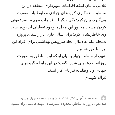
غلامی با بیان اینکه اقدامات شهرداری منطقه در این
مناطق با همکاری گروه‌های جهادی و داوطلبانه صورت
می‌گیرد، بیان کرد: یکی دیگر از اقدامات مهم ما ضدعفونی
کردن مسجد مجاور این محل با وجود تعطیلی آن بوده است.
وی خاطرنشان کرد: برای سال جاری در راستای پروژه
«محله ما» به دنبال ایجاد سرویس بهداشتی برای افراد این
نیز مناطق هستیم.
شهردار منطقه چهار با بیان اینکه این مناطق به صورت
روزانه ضدعفونی شده، گفت: در این رابطه گروه‍های
جهادی و داوطلبانه نیز پای کار آمدند.
غزاله شهیدی
نویسنده
ارسال
برچسب‌ها
asaran
آوریل 22, 2020
شهردار منطقه چهار مشهد
،
شده
ضدعفونی روزانه مناطق محدوده بیمارستان شهید هاشمی‌نژاد مشهد
در