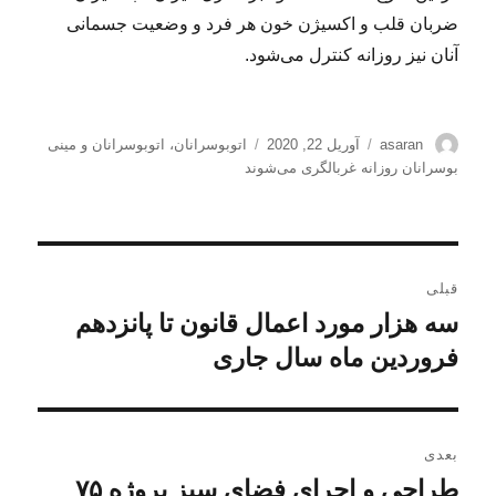
ضربان قلب و اکسیژن خون هر فرد و وضعیت جسمانی
آنان نیز روزانه کنترل می‌شود.
نویسنده
ارسال
برچسب‌ها
asaran
آوریل 22, 2020
اتوبوسرانان
،
اتوبوسرانان و مینی
شده
بوسرانان روزانه غربالگری می‌شوند
در
راهبری
قبلی
نوشته
سه هزار مورد اعمال قانون تا پانزدهم
نوشته
قبلی:
فروردین ماه سال جاری
بعدی
طراحی و اجرای فضای سبز پروژه ۷۵
نوشته