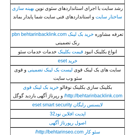
رشد سایت با اجرای استانداردهای سئوی نوین
بهینه سازی
ساختار سایت
و استانداردهای فنی سایت شما پایدار بماند
تعرفه مشاوره
خرید بک لینک pbn behtarinbacklink.com
رنک تضمینی
انواع بکلینک انبود
قیمت بکلینک
خدمات خدمات سئو
خرید eset
سایت های بک لینک قوی
لیست بک لینک تضمینی
و قوی
سئو وب سایت
بکلینک سازی بکلینک نوفالو
خرید بک لینک قوی
http://behtarinbacklink.com/
و رپرتاژ آگهی بازدید گوگل
لایسنس رایگان eset smart security
اپدیت افلاین نود32
اصول رپورتاژ آگهی
سئو کار http://behtarinseo.com/