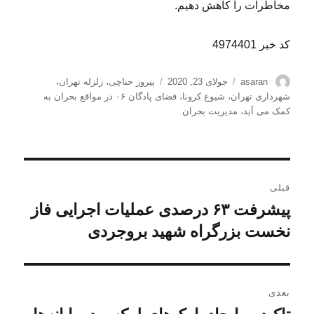
مخاطرات را کاهش دهیم.
کد خبر 4974401
نویسنده
ارسال
برچسب‌ها
asaran
جولای 23, 2020
پیروز حناچی
،
زلزله تهران
،
شده
شهرداری تهران
،
شیوع کرونا
،
فضای پادگان ۰۶ در مواقع بحران به
در
کمک می آید
،
مدیریت بحران
راهبری
قبلی
نوشته
پیشرفت ۶۳ درصدی عملیات اجرایی فاز
نوشته
قبلی:
نخست بزرگراه شهید بروجردی
بعدی
نوشته