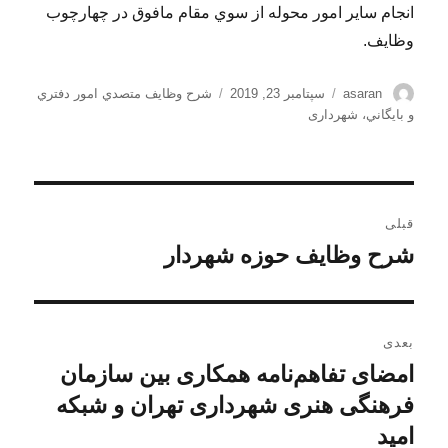
انجام ساير امور محوله از سوي مقام مافوق در چهارچوب
وظايف.
نویسنده
ارسال
برچسب‌ها
asaran
سپتامبر 23, 2019
شرح وظايف متصدي امور دفتري
شده
و بايگاني
،
شهرداری
در
راهبری
قبلی
نوشته
شرح وظایف حوزه شهردار
نوشته
قبلی:
بعدی
امضای تفاهم‌نامه همکاری بین سازمان
نوشته
بعدی:
فرهنگی هنری شهرداری تهران و شبکه
امید