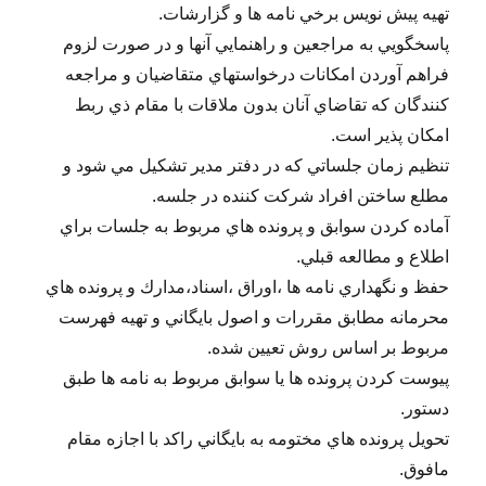
تهيه پيش نويس برخي نامه ها و گزارشات.
پاسخگويي به مراجعين و راهنمايي آنها و در صورت لزوم
فراهم آوردن امكانات درخواستهاي متقاضيان و مراجعه
كنندگان كه تقاضاي آنان بدون ملاقات با مقام ذي ربط
امكان پذير است.
تنظيم زمان جلساتي كه در دفتر مدير تشكيل مي شود و
مطلع ساختن افراد شركت كننده در جلسه.
آماده كردن سوابق و پرونده هاي مربوط به جلسات براي
اطلاع و مطالعه قبلي.
حفظ و نگهداري نامه ها ،اوراق ،اسناد،مدارك و پرونده هاي
محرمانه مطابق مقررات و اصول بايگاني و تهيه فهرست
مربوط بر اساس روش تعيين شده.
پيوست كردن پرونده ها يا سوابق مربوط به نامه ها طبق
دستور.
تحويل پرونده هاي مختومه به بايگاني راكد با اجازه مقام
مافوق.