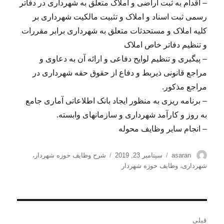
– اقدام به ثبت اراضی و املاک متعلق به شهرداری در دفاتر
رسمی ثبت اسناد و املاک و تثبیت مالکیت شهرداری بر
کلیه املاک و مستحدثات متعلق به شهرداری برابر مقررات
و تنظیم دفاتر خاص املاک
– پیگیری و تنظیم لوایح دفاعی و ارائه آن به دعاوی و
مراجع قانونی ذیربط و دفاع از حقوق حقه شهرداری در
مراجع مذکور.
– برنامه ریزی به منظور ایجاد بانک اطلاعاتی آماری جامع
به روز و کارآمد شهرداری و سازمانهای وابسته.
– انجام سایر وظایف محوله
نویسنده
ارسال
برچسب‌ها
asaran
سپتامبر 23, 2019
شرح وظایف حوزه شهردار
،
شده
شهرداری
،
وظایف حوزه شهردار
در
راهبری
قبلی