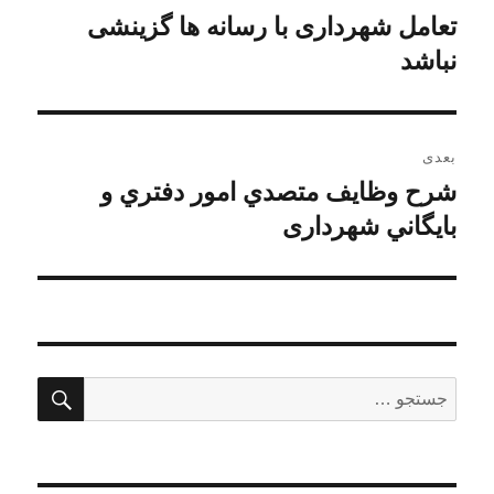
نوشته
تعامل شهرداری با رسانه ها گزینشی
نوشته
قبلی:
نباشد
بعدی
شرح وظايف متصدي امور دفتري و
نوشته
بعدی:
بايگاني شهرداری
جستج
جستجو
برای: