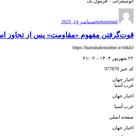
اتومبیلرانی – فرمول یک
نویسنده
ارسال
شده
mohammad
سپتامبر 14, 2025
در
قوت‌گرفتن مفهوم «مقاومت» پس از تجاوز اسرائ
https://hamshahrionline.ir/xbkhJ
۲۲ شهریور ۱۴۰۴ – ۲۱:۰۲
کد خبر 977878
اخبار جهان
غرب آسیا
اخبار جهان
غرب آسیا
صفحه اصلی
اخبار جهان