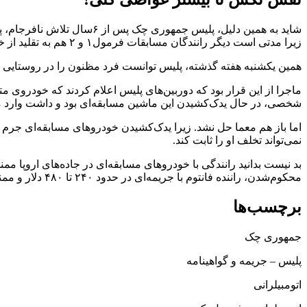
شاید به همین دلیل، پلیس جم
زیرا مدتی است دیگر رانندگان مسابقات فرمول۱ و ۲ هم به تقلید از خودروی فانتوم، در بزرگراه‌های دیگر کشورهای خود تردد می‌کنند.
همین یکشنبه هفته گذشته، پلیس توانست فرد مظنون را در روستایی در ۲۵ کیلومتری شهر پراگ دستگیر کند اما نه در حین ارتکاب 
ماجرا از این قرار بود که دوربین‌های پلیس اعلام کردند که خودرو
شخصی، در حال یدک‌کشیدن این ماشین مسابقه‌ای بود و داشت وارد 
اما باز هم معما حل نشد. زیرا یدک‌کشیدن خودروهای مسابقه‌ای جرم نی
نمی‌تواند تخلف او را ثابت کند.
محکوم‌شدن، راننده فانتوم با جریمه‌ای در حدود ۲۴۰ تا ۴۸۰ دلار و ممنوعیت رانندگی از ۶‌ماه تا یک سال مواجه خواهد شد.
برچسب‌ها
جمهوری‌ چک
پلیس – جریمه و گواهینامه
اتومبیلرانی