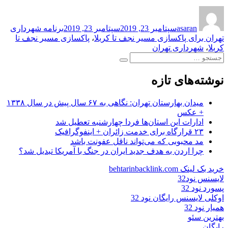
نویسنده
ارسال
برچسب‌ها
شده
asaran
سپتامبر 23, 2019
سپتامبر 23, 2019
برنامه شهرداری
در
تهران برای پاکسازی مسیر نجف تا کربلا
،
پاکسازی مسیر نجف تا
کربلا
،
شهرداری تهران
جستجو
جستجو
برای:
نوشته‌های تازه
میدان بهارستان تهران: نگاهی به ۶۷ سال پیش در سال ۱۳۳۸
+ عکس
ادارات این استان‌ها فردا چهارشنبه تعطیل شد
۲۳ قرارگاه برای خدمت زائران + اینفوگرافیک
مد محبوبی که می‌تواند ناقل عفونت باشد
چرا اردن به هدف جدید ایران در جنگ با آمریکا تبدیل شد؟
خرید بک لینک behtarinbacklink.com
لایسنس نود32
پسورد نود 32
اوکلی لایسنس رایگان نود 32
همیار نود 32
بهترین سئو
رایگان