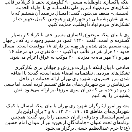
اینکه پاکسازی داوطلبانه مسیر ۹۰ کیلومتری نجف تا کربلا در قالب
تشکل‌های مردم‌نهاد امروز طی تفاهمنامه‌ای با «لواء الخدمه
الحسینی» منعقد می‌شود، گفت: امسال درصدد آن هستیم که با
ایفای نقش پشتیبانی در شهرداری و همچنین تکمیل تجهیزات از
تشکل‌های مردم نهاد داوطلب، حمایت کنیم.
وی با بیان اینکه موضوع پاکسازی مسیر نجف تا کربلا کار بسیار
گسترده‌ای است، گفت: ۱۴۴۰ عمود در مسیر وجود دارد که در چهار
پهنه تقسیم بندی شده و هر پهنه نیز دارای ۱۸ موقعیت است. امسال
حدود ۱۰ هزار نفر در قالب دو اکیپ ۵۰۰۰ نفری در دو مرحله ۱۶
مهر و ۲۱ مهر ماه به میزبانی ۳۰ موکب به عراق اعزام می‌شود.
صادقی با بیان اینکه با وزارت ورزش و جوانان برای بکارگیری
تشکل‌های مردمی، تفاهمنامه امضاء شده است، گفت: با اضافه
شدن مرز خسروی ، شهرداری تهران ارائه خدمات در داخل
مرزهایش را بین شهرداری‌های مناطق تقسیم کرده است. اما سعی
داریم در خدماتی که در آن سوی مرزها نیز ارائه می‌شود نقش
پشتیبانی را ایفا کنیم.
مشاور امور ایثارگران شهرداری تهران با بیان اینکه امسال با کمک
شهرداری‌های مناطق ۱۵ ، ۱۹، ۲۰، ۱۳ ، ۸ و ۴ برای اولین بار
مراسم استقبال و بدرقه زائران حسینی را داریم، گفت: همچنین
برنامه‌ای تحت عنوان «جاماندگان اربعین» نیز از میدان امام حسین
(ع) تا حرم عبدالعظیم حسنی برگزار می‌شود.