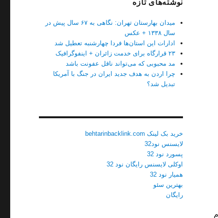
نوشته‌های تازه
میدان بهارستان تهران: نگاهی به ۶۷ سال پیش در
سال ۱۳۳۸ + عکس
ادارات این استان‌ها فردا چهارشنبه تعطیل شد
۲۳ قرارگاه برای خدمت زائران + اینفوگرافیک
مد محبوبی که می‌تواند ناقل عفونت باشد
چرا اردن به هدف جدید ایران در جنگ با آمریکا
تبدیل شد؟
خرید بک لینک behtarinbacklink.com
لایسنس نود32
پسورد نود 32
اوکلی لایسنس رایگان نود 32
همیار نود 32
بهترین سئو
رایگان
م