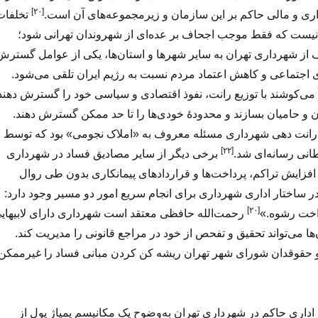
[۲۰]
ری و مالی حاکم بر این سازمان و زیرمجموعه‌های آن است.
تخلفات
ست که فقط موجب اجحاف بر عده‌ای از شهروندان تهرانی شود؛
 از شهرداری تهران به سایر شهرها و استان‌ها، یکی از عوامل گسترش
ی اجتماعی و کاهش اعتماد مردم نسبت به رژیم ایران تلقی می‌شود.
 می‌کوشند با توزیع رانت، نفوذ اقتصادی و سیاسی خود را گسترش دهند
ان و حامیان بسازند و محدودهٔ خودی‌ها را تا حد ممکن گسترش دهند.
 رانت دهی شهرداری مسئله معروف به «املاک نجومی» بود که توسط
[۲۲]
انی رسانه‌ای شد.
برخی دیگر از سایر مصادیق فساد در شهرداری
افزایش تراکم، پرداخت‌ها و قراردادهای پیمانکاری بدون طی روال
ر ساختار اداری شهرداری برای انجام سریع امور دو مسیر وجود دارد:
[۲۰]
داخت رشوه.»
رحمت‌الله حافظی معتقد است شهرداری دارای لابیهای
ها می‌تواند تحقیق و تفحص از خود در مراجع قانونی را مدیریت کند.
قوقدان شورای شهر تهران ریشه کن کردن مبانی فساد را غیرممکن
داری حاکم در شهرداری تهران به‌وضوح یک مکانیسم پمپاژ پول از