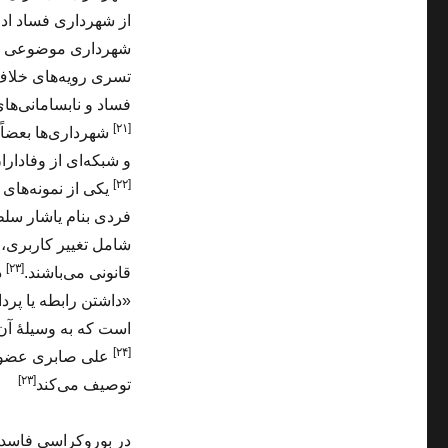
از شهرداری فساد ادا
شهرداری موضوعی نی
تسری رویه‌های خلاف
فساد و نابسامانی‌ها
[۲۱]
شهرداری‌ها بعضاً
و شبکه‌ای از وفادار
[۲۲]
یکی از نمونه‌های
فردی بنام یاشار سلط
شامل تغییر کاربری، 
[۲۳]
قانونی می‌باشند.
د
«داشتن رابطه یا پر
است که به وسیلهٔ آن‌
[۲۴]
علی صابری عضو ح
[۲۳]
توصیف می‌کند
در بوروکراسی فاسد ا