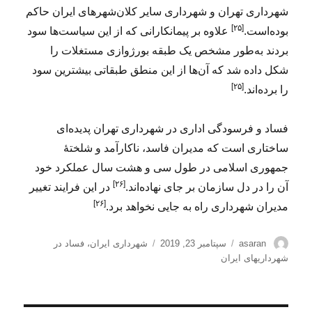
شهرداری تهران و شهرداری سایر کلان‌شهرهای ایران حاکم
[۲۵]
بوده‌است.
علاوه بر پیمانکارانی که از این سیاست‌ها سود
بردند به‌طور مشخص یک طبقه بورژوازی مستغلات را
شکل داده شد که آن‌ها از این منطق طبقاتی بیشترین سود
[۲۵]
را برده‌اند.
فساد و فرسودگی اداری در شهرداری تهران پدیده‌ای
ساختاری است که مدیران فاسد، ناکارآمد و شلختهٔ
جمهوری اسلامی در طول سی و هشت سال عملکرد خود
[۲۶]
آن را در دل سازمان بر جای نهاده‌اند.
در این فرایند تغییر
[۲۶]
مدیران شهرداری راه به جایی نخواهد برد.
نویسنده
ارسال
برچسب‌ها
asaran
سپتامبر 23, 2019
شهرداری ایران
،
فساد در
شده
شهرداریهای ایران
در