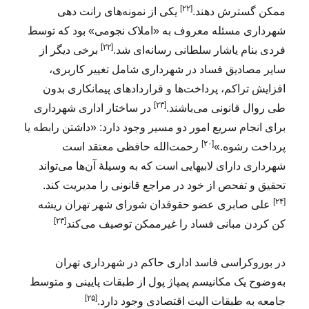
[۲۲]
ممکن گسترش دهند.
یکی از نمونه‌های رانت دهی
شهرداری مسئله معروف به «املاک نجومی» بود که توسط
[۲۲]
فردی بنام یاشار سلطانی رسانه‌ای شد.
برخی دیگر از
سایر مصادیق فساد در شهرداری شامل تغییر کاربری،
افزایش تراکم، پرداخت‌ها و قراردادهای پیمانکاری بدون
[۲۳]
طی روال قانونی می‌باشند.
در ساختار اداری شهرداری
برای انجام سریع امور دو مسیر وجود دارد: «داشتن رابطه یا
[۲۰]
پرداخت رشوه.»
رحمت‌الله حافظی معتقد است
شهرداری دارای لابیهایی است که به وسیلهٔ آن‌ها می‌تواند
تحقیق و تفحص از خود در مراجع قانونی را مدیریت کند.
[۲۴]
علی صابری عضو حقوقدان شورای شهر تهران ریشه
[۲۳]
کن کردن مبانی فساد را غیرممکن توصیف می‌کند
در بوروکراسی فاسد اداری حاکم در شهرداری تهران
به‌وضوح یک مکانیسم پمپاژ پول از طبقات پایینی و متوسط
[۲۵]
جامعه به طبقات الیت اقتصادی وجود دارد.