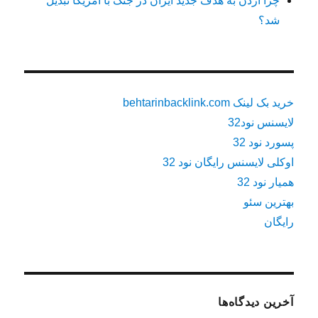
چرا اردن به هدف جدید ایران در جنگ با آمریکا تبدیل
شد؟
خرید بک لینک behtarinbacklink.com
لایسنس نود32
پسورد نود 32
اوکلی لایسنس رایگان نود 32
همیار نود 32
بهترین سئو
رایگان
آخرین دیدگاه‌ها