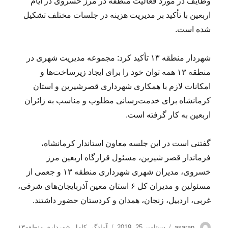
وظایف در مورد فعالیت منطقه در مرز خسروی در ایام
اربعین با تأکید بر مدیریت هزینه در جلسات مختلف تشکیل
شده است.
شهردار منطقه ۱۳ تأکید کرد: مجموعه مدیریت شهری در
منطقه ۱۳ همه توان خود را برای ایجاد زیرساخت‌ها و
امکانات لازم با همکاری شهرداری قصرشیرین و استان
کرمانشاه برای خدمت‌رسانی مطلوب و مناسب به زائران
اربعین به کار گرفته است.
گفتنی است در این جلسه معاون استاندار کرمانشاه،
فرماندار قصر شیرین، مسئول قرارگاه اربعین مرز
خسروی، مدیران شهری شهرداری منطقه ۱۳ و جعمی از
مسئولین و مدیران کل ۶ استان معین آذربایجان‌های شرقی،
غربی، اردبیل، زنجان، همدان و کردستان حضور داشتند.
نویسنده
ارسال
برچسب‌ها
asaran
سپتامبر 25, 2019
آمادگی کامل شهرداری منطقه۱۳