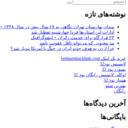
جستجو
بعدی:
جستجو
برای:
نوشته‌های تازه
میدان بهارستان تهران: نگاهی به ۶۷ سال پیش در سال ۱۳۳۸ + عکس
ادارات این استان‌ها فردا چهارشنبه تعطیل شد
۲۳ قرارگاه برای خدمت زائران + اینفوگرافیک
مد محبوبی که می‌تواند ناقل عفونت باشد
چرا اردن به هدف جدید ایران در جنگ با آمریکا تبدیل شد؟
خرید بک لینک behtarinbacklink.com
لایسنس نود32
پسورد نود 32
اوکلی لایسنس رایگان نود 32
همیار نود 32
بهترین سئو
رایگان
آخرین دیدگاه‌ها
بایگانی‌ها