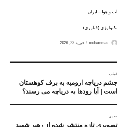
آب و هوا – ایران
تکنولوژی (فناوری)
نویسنده
ارسال
mohammad
فوریه 23, 2026
شده
در
راهبری
قبلی
نوشته
چشم دریاچه ارومیه به برف کوهستان
نوشته
قبلی:
است | آیا رودها به دریاچه می‌ رسند؟
بعدی
تصویری تازه منتشر شده از رهبر شهید
نوشته