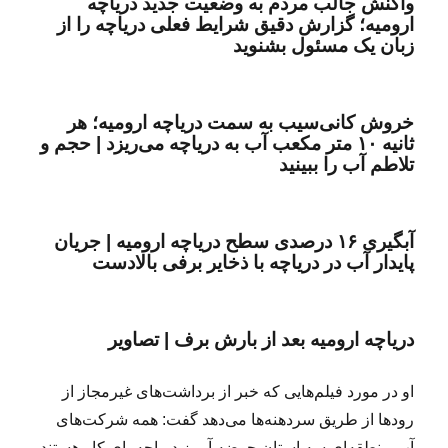
واکنش جالب مردم به وضعیت جدید دریاچه
ارومیه؛ گزارش دقیق شرایط فعلی دریاچه را از
زبان یک مسئول بشنوید
خروش کانی‌سیب به سمت دریاچه ارومیه؛ هر
ثانیه ۱۰ متر مکعب آب به دریاچه می‌ریزد | حجم و
تلاطم آب را ببینید
آبگیری ۱۶ درصدی سطح دریاچه ارومیه | جریان
پایدار آب در دریاچه با ذخایر برفی بالادست
دریاچه ارومیه بعد از بارش برف | تصاویر
او در مورد فیلم‌هایی که خبر از برداشت‌های غیرمجاز از
رودها از طریق سردهنه‌ها می‌دهد گفت: همه شرکت‌های
آب منطقه‌ای سه استان حوضه آبریز دریاچه پای کار هستند.