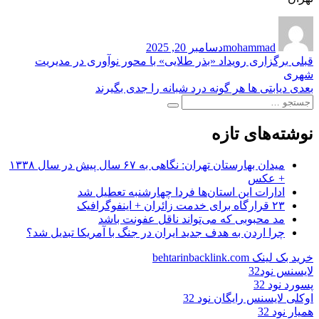
نویسنده
ارسال
شده
mohammad
دسامبر 20, 2025
در
راهبری
نوشته
قبلی
برگزاری رویداد «بذر طلایی» با محور نوآوری در مدیریت
قبلی:
شهری
نوشته
نوشته
بعدی
دیابتی ها هر گونه درد شبانه را جدی بگیرند
جستجو
بعدی:
جستجو
برای:
نوشته‌های تازه
میدان بهارستان تهران: نگاهی به ۶۷ سال پیش در سال ۱۳۳۸
+ عکس
ادارات این استان‌ها فردا چهارشنبه تعطیل شد
۲۳ قرارگاه برای خدمت زائران + اینفوگرافیک
مد محبوبی که می‌تواند ناقل عفونت باشد
چرا اردن به هدف جدید ایران در جنگ با آمریکا تبدیل شد؟
خرید بک لینک behtarinbacklink.com
لایسنس نود32
پسورد نود 32
اوکلی لایسنس رایگان نود 32
همیار نود 32