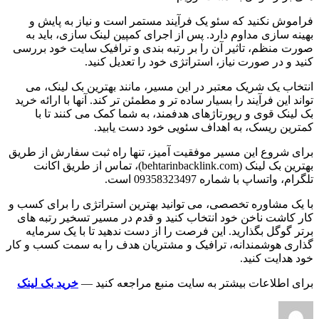
فراموش نکنید که سئو یک فرآیند مستمر است و نیاز به پایش و
بهینه سازی مداوم دارد. پس از اجرای کمپین لینک سازی، باید به
صورت منظم، تاثیر آن را بر رتبه بندی و ترافیک سایت خود بررسی
کنید و در صورت نیاز، استراتژی خود را تعدیل کنید.
انتخاب یک شریک معتبر در این مسیر، مانند بهترین بک لینک، می
تواند این فرآیند را بسیار ساده تر و مطمئن تر کند. آنها با ارائه خرید
بک لینک قوی و رپورتاژهای هدفمند، به شما کمک می کنند تا با
کمترین ریسک، به اهداف سئویی خود دست یابید.
برای شروع این مسیر موفقیت آمیز، تنها راه ثبت سفارش از طریق
بهترین بک لینک (behtarinbacklink.com)، تماس از طریق اکانت
تلگرام، واتساپ با شماره 09358323497 است.
با یک مشاوره تخصصی، می توانید بهترین استراتژی را برای کسب و
کار کاشت ناخن خود انتخاب کنید و قدم در مسیر تسخیر رتبه های
برتر گوگل بگذارید. این فرصت را از دست ندهید تا با یک سرمایه
گذاری هوشمندانه، ترافیک و مشتریان هدف را به سمت کسب و کار
خود هدایت کنید.
برای اطلاعات بیشتر به سایت منبع مراجعه کنید —
خرید بک لینک
نویسنده
ارسال