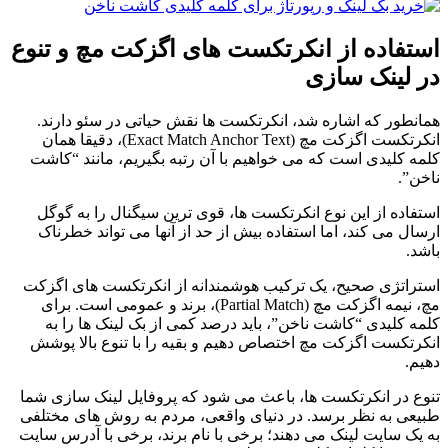
استفاده از انکرتکست های اگزکت مچ و تنوع
در لینک سازی
همانطور که اشاره شد، انکرتکست ها نقش حیاتی در سئو دارند.
انکرتکست اگزکت مچ (Exact Match Anchor Text)، دقیقا همان
کلمه کلیدی است که می خواهیم با آن رتبه بگیریم، مانند “کاشت
ناخن”.
استفاده از این نوع انکرتکست ها، قوی ترین سیگنال را به گوگل
ارسال می کند، اما استفاده بیش از حد از آنها می تواند خطرناک
باشد.
استراتژی صحیح، یک ترکیب هوشمندانه از انکرتکست های اگزکت
مچ، نیمه اگزکت مچ (Partial Match)، برند و عمومی است. برای
کلمه کلیدی “کاشت ناخن”، باید درصد کمی از بک لینک ها را به
انکرتکست اگزکت مچ اختصاص دهیم و بقیه را با تنوع بالا پوشش
دهیم.
تنوع در انکرتکست ها، باعث می شود که پروفایل لینک سازی شما
طبیعی به نظر برسد. در دنیای واقعی، مردم به روش های مختلفی
به یک سایت لینک می دهند؛ برخی با نام برند، برخی با آدرس سایت