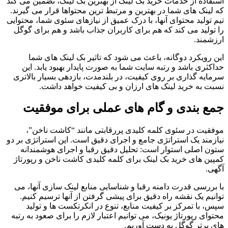
استفاده از خدمات خرید بک لینک از بهترین بک لینک، تضمین می کند
که لینک های شما در بهترین و مرتبط ترین محتواها قرار می گیرند.
تیم تولید محتوای آنها، با درک عمیق از نیازهای سئوی شما، محتوایی
را تولید می کند که هم برای کاربران جذاب باشد و هم برای گوگل
ارزشمند.
این رویکرد دوگانه، باعث می شود که تاثیر بک لینک های شما
حداکثری باشد و رتبه سایت شما به صورت پایدار بهبود یابد. این
سرمایه گذاری بر روی کیفیت، در بلندمدت، بازدهی بسیار بالاتری
نسبت به خرید لینک های ارزان و بی کیفیت خواهد داشت.
جمع بندی و گام های عملی برای موفقیت
موفقیت در سئوی کلمه کلیدی پررقابتی مانند “کاشت ناخن”،
نیازمند یک استراتژی جامع و اجرای دقیق است. این استراتژی بر دو
ستون اصلی استوار است: تحلیل دقیق رقبا و اجرای هوشمندانه
کمپین های خرید بک لینک برای کلمه کلیدی کاشت ناخن و رپورتاژ
آگهی.
با بررسی قدرت دامنه رقبا و شناسایی منابع لینک سازی آنها، می
توانیم یک نقشه راه دقیق برای پیشی گرفتن از آنها ترسیم کنیم.
سپس، با تمرکز بر کیفیت منابع، تنوع در انکرتکست ها و تولید
محتوای رپورتاژ یونیک، می توانیم اعتبار لازم را برای صعود به رتبه
های برتر گوگل به دست آوریم.