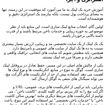
آموزش خرید بک لینک به ما می آموزد که موفقیت در این زمینه، تنها
به معنای پرداخت پول نیست، بلکه نیازمند یک استراتژی دقیق و
هوشمندانه است.
اولین گام، انتخاب منابع لینک سازی است. این منابع باید از نظر
موضوعی به حوزه زیبایی و خدمات ناخن مرتبط باشند و از قدرت
دامنه بالایی برخوردار باشند.
یک بک لینک از یک سایت تخصصی مد و زیبایی، ارزش بسیار بیشتری
نسبت به ده ها بک لینک از سایت های عمومی و نامرتبط دارد.
همچنین، باید مطمئن شویم که سایت های انتخابی، ترافیک واقعی و
طبیعی دارند و صرفا مزرعه لینک نیستند.
یکی از چالش های اصلی در این مسیر، حفظ تعادل در پروفایل لینک
سازی است. گوگل به تنوع در منابع، انکرتکست ها و نوع لینک ها
اهمیت می دهد. استفاده بیش از حد از انکرتکست های اگزکت مچ،
می تواند سیگنال های منفی به گوگل ارسال کند.
بنابراین، باید ترکیبی از انکرتکست های برند، عمومی، URL و
اگزکت مچ را به کار ببریم. برای کلمه کلیدی “کاشت ناخن”، می
توانیم از انکرتکست های مرتبط دیگری مانند “بهترین سالن کاشت
ناخن” یا “خدمات ناخن تخصصی” نیز استفاده کنیم. این تنوع، باعث
می شود که فرآیند لینک سازی ما کاملا طبیعی و ارگانیک به نظر