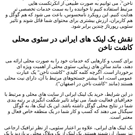
ناخن”، می توانیم به صورت طبیعی از انکرتکست هایی
مرتبط استفاده کنیم تا خواننده را به سمت خدمات تخصصی تر
هدایت کنیم. این رویکرد نامحسوس، باعث می شود که هم گوگل و
هم کاربران، ارزش بیشتری برای محتوای شما قائل شوند و تاثیر
سئویی رپورتاژ چندین برابر شود.
نقش بک لینک های ایرانی در سئوی محلی
کاشت ناخن
برای کسب و کارهایی که خدمات خود را به صورت محلی ارائه می
دهند، مانند سالن های زیبایی، سئوی محلی از اهمیت ویژه ای
برخوردار است. اگرچه کلمه کلیدی “کاشت ناخن” یک عبارت
عمومی است، اما بیشتر جستجوهای مرتبط با آن، دارای نیت محلی
هستند (مانند “کاشت ناخن در اصفهان”).
در این شرایط، خرید بک لینک ایرانی از سایت های محلی و مرتبط با
جغرافیای فعالیت شما، می تواند تاثیر شگفت انگیزی بر رتبه بندی
شما در نتایج محلی گوگل داشته باشد. این بک لینک ها، به گوگل
سیگنال می دهند که کسب و کار شما در یک منطقه خاص فعال و
معتبر است.
بک لینک های ایرانی، علاوه بر اعتبار سئویی، از نظر ترافیک ارجاعی
نیز بسیار ارزشمند هستند. یک لینک از یک وبلاگ محلی پربازدید یا یک