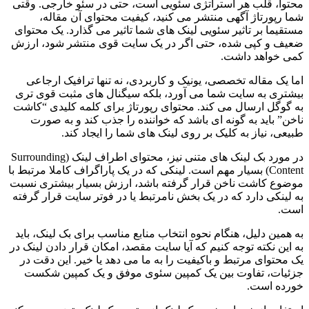
محتوا، قلب هر استراتژی سئویی است، حتی در سئو خارجی. وقتی
شما رپورتاژ آگهی منتشر می کنید، کیفیت محتوای آن مقاله،
مستقیما بر تاثیر سئویی لینک های شما تاثیر می گذارد. یک محتوای
ضعیف و کپی شده، حتی اگر در یک سایت قوی منتشر شود، ارزش
کمی خواهد داشت.
اما یک مقاله تخصصی، یونیک و کاربردی، نه تنها ترافیک ارجاعی
بیشتری به سایت شما می آورد، بلکه سیگنال های مثبت قوی تری
به گوگل ارسال می کند. محتوای رپورتاژ برای کلمه کلیدی “کاشت
ناخن” باید به گونه ای باشد که خواننده را جذب کند و به صورت
طبیعی، نیاز به کلیک بر روی لینک های شما را ایجاد کند.
در مورد بک لینک های متنی نیز، محتوای اطراف لینک (Surrounding
Content) بسیار مهم است. لینکی که در یک پاراگراف کاملا مرتبط با
موضوع کاشت ناخن قرار گرفته باشد، ارزش بسیار بیشتری نسبت
به لینکی دارد که در یک بخش نامرتبط یا در فوتر سایت قرار گرفته
است.
به همین دلیل، هنگام نحوه انتخاب منابع مناسب برای بک لینک، باید
به این نکته توجه کنیم که آیا سایت مقصد، امکان قرار دادن لینک در
یک محتوای مرتبط و باکیفیت را به ما می دهد یا خیر. این دقت در
جزئیات، تفاوت بین یک کمپین سئوی موفق و یک کمپین شکست
خورده است.