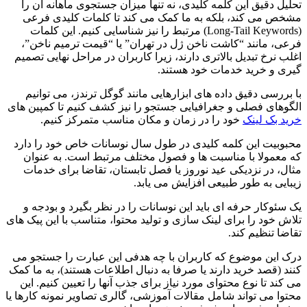
تحلیل دقیق این کلمه کلیدی، نه تنها میزان جستجوی ماهانه آن را
مشخص می کند، بلکه به ما کمک می کند تا کلمات کلیدی فرعی
(Long-Tail Keywords) مرتبط را نیز شناسایی کنیم. این کلمات
فرعی، مانند “کاشت ناخن ژل در تهران” یا “قیمت ترمیم ناخن”،
اغلب نرخ تبدیل بالاتری دارند، زیرا کاربران در مراحل نهایی تصمیم
گیری و خرید خدمات خود هستند.
با بررسی دقیق داده های ابزارهایی مانند گوگل ترندز، می توانیم
الگوهای فصلی و جغرافیایی جستجو را نیز کشف کنیم تا کمپین های
خرید بک لینک
خود را در زمان و مکان مناسب متمرکز کنیم.
محبوبیت این کلمه کلیدی در طول سال نوسانات خاص خود را دارد
که معمولا با مناسبت ها و فصول مختلف مرتبط است. به عنوان
مثال، در نزدیکی عید نوروز یا فصل تابستان، تقاضا برای خدمات
زیبایی به طور طبیعی افزایش می یابد.
یک سئوکار حرفه ای باید این نوسانات را در نظر بگیرد و بودجه و
تلاش خود را برای لینک سازی و تولید محتوا، متناسب با این پیک های
تقاضا تنظیم کند.
درک این موضوع که کاربران با چه هدفی این عبارت را جستجو می
کنند (قصد خرید دارند یا صرفا به دنبال اطلاعات هستند)، به ما کمک
می کند تا نوع محتوای مورد نیاز برای جذب آنها را تعیین کنیم. این
محتوا می تواند شامل مقالات آموزشی، گالری تصاویر نمونه کارها یا