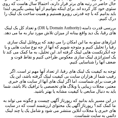
حال حاضر در رتبه های برتر قرار دارند، احتمالا سال هاست که روی
سئوی خود کار کرده اند. برای اینکه بتوانیم از آنها پیشی بگیریم، ابتدا
باید بدانیم که با چه قدرتی روبرو هستیم و همیت ساخت بک لینک را
درک کنیم.
بررسی قدرت دامنه (Domain Authority یا DR) و تعداد کل بک لینک
های رقبا، یک دید واقع بینانه از میزان تلاش مورد نیاز به ما می دهد.
ابزارهای سئو به ما این امکان را می دهند که پروفایل لینک سازی
رقبا را تحلیل کنیم و متوجه شویم که آنها از چه نوع سایت هایی و با
چه انکرتکست هایی لینک گرفته اند. این تحلیل، به ما کمک می کند تا
یک استراتژی لینک سازی معکوس طراحی کنیم و نقاط قوت و
ضعف آنها را شناسایی کنیم.
توجه به کیفیت بک لینک های رقبا، از تعداد آنها مهم تر است. اگر
رقیب شما از هزاران سایت بی کیفیت لینک گرفته باشد، این یک
فرصت برای شماست. اما اگر لینک های آنها از سایت های خبری
معتبر، مجلات زیبایی یا وبلاگ های تخصصی با ترافیک بالا باشد، شما
باید به دنبال منابعی با کیفیت مشابه یا بهتر باشید.
در این مسیر باید بدانید که رپورتاژ آگهی چیست و چگونه می تواند به
ما کمک کند؟ رپورتاژ آگهی یک محتوای ارزشمند است که در سایت
های خبری یا مجلات آنلاین منتشر می شود و شامل یک یا چند لینک
دائمی به سایت شماست.