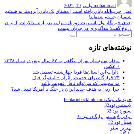
شده
mohammad
نوامبر 19, 2025
در
راهبری
نوشته
قبلی
حزب‌الله پایان یافته است | مشتاق یک پایان آبرومندانه هستیم |
قبلی:
شیعیان خسته شده‌اند!
نوشته
نوشته
بعدی
خبرنگار وال استریت ژورنال: ترامپ درباره مذاکرات با ایران
بعدی:
دروغ گفت؛ مذاکره‌ای در جریان نیست
جستجو
جستجو
برای:
نوشته‌های تازه
میدان بهارستان تهران: نگاهی به ۶۷ سال پیش در سال ۱۳۳۸
+ عکس
ادارات این استان‌ها فردا چهارشنبه تعطیل شد
۲۳ قرارگاه برای خدمت زائران + اینفوگرافیک
مد محبوبی که می‌تواند ناقل عفونت باشد
چرا اردن به هدف جدید ایران در جنگ با آمریکا تبدیل شد؟
خرید بک لینک behtarinbacklink.com
لایسنس نود32
پسورد نود 32
اوکلی لایسنس رایگان نود 32
همیار نود 32
بهترین سئو
رایگان