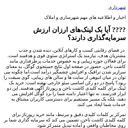
پرش
شهرداری
به
اخبار و اطلاعیه های مهم شهرسازی و املاک
محتوا
???? آیا بک لینک‌های ارزان ارزش
سرمایه‌گذاری دارند؟
در فضای رقابتی کسب و کارهای آنلاین، دیده شدن و جذب
مشتریان هدف، نیازمند یک استراتژی سئوی قوی و هدفمند است.
برای فعالان حوزه زیبایی و به خصوص خدمات پرطرفداری مانند
کاشت ناخن، حضور در صفحه اول نتایج جستجوی گوگل، به معنای
سرازیر شدن ترافیک و افزایش چشمگیر درآمد است.اما چگونه می
توان در میان انبوهی از سایت ها و سالن های زیبایی، گوی سبقت را
ربود؟ پاسخ در دو رکن اساسی سئو خارجی نهفته است: خرید بک
لینک برای کلمه کلیدی کاشت ناخن و رپورتاژ آگهی هدفمند. این دو
ابزار قدرتمند، نه تنها اعتبار دامنه شما را نزد گوگل افزایش می
دهند، بلکه یک مسیر مستقیم برای دسترسی کاربران مشتاق به
خدمات شما ایجاد می کنند.
تمرکز بر کلمات کلیدی دقیق و مرتبط، مانند خرید رپورتاژ برای
کلمه کلیدی کاشت ناخن، تضمین می کند که سرمایه گذاری شما بر
روی مخاطبان واقعی و آماده تبدیل متمرکز شود.