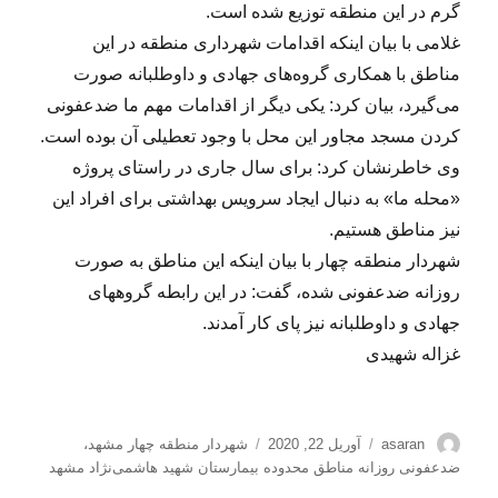
گرم در این منطقه توزیع شده است.
غلامی با بیان اینکه اقدامات شهرداری منطقه در این
مناطق با همکاری گروه‌های جهادی و داوطلبانه صورت
می‌گیرد، بیان کرد: یکی دیگر از اقدامات مهم ما ضدعفونی
کردن مسجد مجاور این محل با وجود تعطیلی آن بوده است.
وی خاطرنشان کرد: برای سال جاری در راستای پروژه
«محله ما» به دنبال ایجاد سرویس بهداشتی برای افراد این
نیز مناطق هستیم.
شهردار منطقه چهار با بیان اینکه این مناطق به صورت
روزانه ضدعفونی شده، گفت: در این رابطه گروه‍های
جهادی و داوطلبانه نیز پای کار آمدند.
غزاله شهیدی
نویسنده
ارسال
برچسب‌ها
asaran
آوریل 22, 2020
شهردار منطقه چهار مشهد
،
شده
ضدعفونی روزانه مناطق محدوده بیمارستان شهید هاشمی‌نژاد مشهد
در