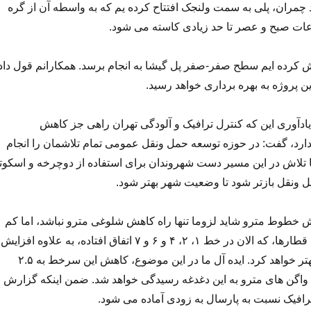
 چمران، پلی به سمت ولنجک افتتاح کرده یم که به واسطه آن از گره
عات صبح و عصر تا حد زیادی کاسته می شود.
اش کرده ایم سطح صفر-صفر پل گیشا به انجام برسد. همکارانم قول داد
دآوری این که کنترل ترافیک و آلودگی تهران راهی جز کاهش
د، گفت: در حوزه توسعه حمل ونقل عمومی تمام تلاشمان را انجام
ا تلاش در این مسیر دست شهروندان برای استفاده از دوچرخه و اسکوت
 ونقل بازتر شود تا وضعیت شهر بهتر شود.
 خطوط مترو شاید لزوما تنها راه کاهش شلوغی مترو نباشد، اما کم
کردن فاصله سرخط قطارها، که الان در خط ١، ٢، ۴ و ۶ و ٧ اتفاق افتاده، به علاوه افزایش
واگن ها وضعیت را بهتر خواهد کرد. ایده آل ما در این موضوع، کاهش این سرخط به ۲.۵
 واگن های مترو به این دغدغه رسیدگی خواهد شد. ضمن اینکه گزارش
رافیک نسبت به پارسال به زودی آماده می شود.