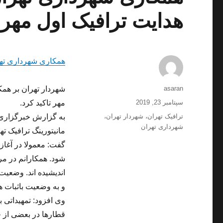
هدایت ترافیک اول مهر
همکاری شهرداری تهر
نویسنده
asaran
شهردار تهران بر همک
ارسال
سپتامبر 23, 2019
مهر تاکید کرد.
شده
برچسب‌ها
ترافیک تهران
،
شهردار تهران
،
به گزارش خبرگزاری 
در
شهرداری تهران
مانیتورینگ ترافیک ت
شود. همکارانم در مر
اندیشیده اند. وضعیت
و به وضعیت باثبات 
وی افزود: تمهیداتی
قطارها در بعضی از خ