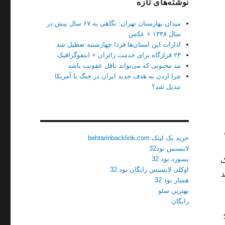
نوشته‌های تازه
میدان بهارستان تهران: نگاهی به ۶۷ سال پیش در
سال ۱۳۳۸ + عکس
ادارات این استان‌ها فردا چهارشنبه تعطیل شد
۲۳ قرارگاه برای خدمت زائران + اینفوگرافیک
مد محبوبی که می‌تواند ناقل عفونت باشد
چرا اردن به هدف جدید ایران در جنگ با آمریکا
تبدیل شد؟
خرید بک لینک behtarinbacklink.com
لایسنس نود32
پسورد نود 32
ک
اوکلی لایسنس رایگان نود 32
د
همیار نود 32
بهترین سئو
رایگان