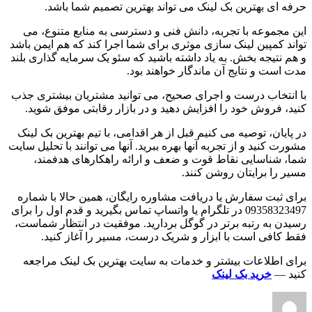
حرفه ای بهترین بک لینک می تواند بهترین تصمیم شما باشد.
این مجموعه با تجربه، دانش فنی و دسترسی به منابع متنوع، می
تواند کمپین لینک سازی موثری برای شما اجرا کند که هم ایمن باشد
و هم نتیجه بخش. به یاد داشته باشید که سئو یک سرمایه گذاری بلند
مدت است و نتایج آن ماندگار خواهند بود.
با انتخاب درست و اجرای صحیح، می توانید مشتریان بیشتری جذب
کنید، فروش خود را افزایش دهید و در بازار رقابتی موفق شوید.
در پایان، توصیه می کنیم قبل از هر اقدامی، با تیم بهترین بک لینک
مشورت کنید و از تجربه آنها بهره ببرید. آنها می توانند با تحلیل سایت
شما، شناسایی نقاط قوت و ضعف و ارائه راهکارهای هدفمند،
مسیر را برایتان روشن کنند.
برای ثبت سفارش یا دریافت مشاوره رایگان، همین حالا با شماره
09358323497 در تلگرام یا واتساپ تماس بگیرید و قدم اول را برای
رسیدن به رتبه برتر در گوگل بردارید. موفقیت در انتظار شماست،
فقط کافی است با ابزار و شریک درست، مسیر را آغاز کنید.
برای اطلاعات بیشتر و خدمات به سایت بهترین بک لینک مراجعه
کنید —
خرید بک لینک
نویسنده
ارسال
شده