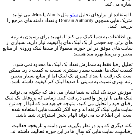
اشاره می کند.
با استفاده از ابزارهای تحلیل
سئو
مثل Ahrefs یا Moz، می توانید
متریک هایی همچون Domain Authority و تعداد دامنه های مرجع را
بررسی کنید.
این اطلاعات به شما کمک می کند تا بفهمید برای رسیدن به رتبه
های برتر، چه حجمی از بک لینک های باکیفیت نیاز دارید. بسیاری از
سایت های موفق در این حوزه، معمولاً از صدها لینک ورودی از منابع
معتبر و مرتبط بهره مند هستند.
تحلیل رقبا فقط به شمارش تعداد بک لینک ها محدود نمی شود.
کیفیت لینک ها اهمیت بسیار بیشتری نسبت به کمیت دارد. ممکن
است یک رقیب با تعداد کمتری بک لینک اما از منابع بسیار معتبر،
رتبه بهتری نسبت به سایتی با صدها لینک کم کیفیت داشته باشد.
آموزش خرید بک لینک به شما نشان می دهد که چگونه می توانید
لینک هایی با ارزش واقعی دریافت کنید. زمانی که پروفایل بک لینک
رقبای خود را تحلیل می کنید، متوجه خواهید شد که آنها از چه نوع
سایت هایی لینک گرفته اند و چه انکر تکست هایی استفاده شده
است. این اطلاعات می تواند الهام بخش استراتژی شما باشد.
نکته دیگری که باید در نظر بگیرید، سن دامنه و تاریخچه فعالیت
رقباست. سایت هایی که سال ها در این حوزه فعالیت داشته اند،