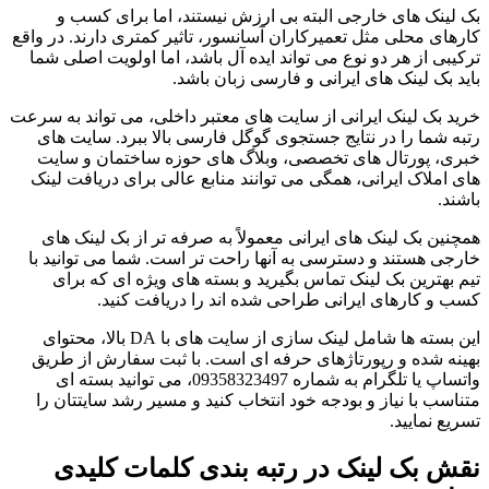
بک لینک های خارجی البته بی ارزش نیستند، اما برای کسب و
کارهای محلی مثل تعمیرکاران آسانسور، تاثیر کمتری دارند. در واقع
ترکیبی از هر دو نوع می تواند ایده آل باشد، اما اولویت اصلی شما
باید بک لینک های ایرانی و فارسی زبان باشد.
خرید بک لینک ایرانی از سایت های معتبر داخلی، می تواند به سرعت
رتبه شما را در نتایج جستجوی گوگل فارسی بالا ببرد. سایت های
خبری، پورتال های تخصصی، وبلاگ های حوزه ساختمان و سایت
های املاک ایرانی، همگی می توانند منابع عالی برای دریافت لینک
باشند.
همچنین بک لینک های ایرانی معمولاً به صرفه تر از بک لینک های
خارجی هستند و دسترسی به آنها راحت تر است. شما می توانید با
تیم بهترین بک لینک تماس بگیرید و بسته های ویژه ای که برای
کسب و کارهای ایرانی طراحی شده اند را دریافت کنید.
این بسته ها شامل لینک سازی از سایت های با DA بالا، محتوای
بهینه شده و رپورتاژهای حرفه ای است. با ثبت سفارش از طریق
واتساپ یا تلگرام به شماره 09358323497، می توانید بسته ای
متناسب با نیاز و بودجه خود انتخاب کنید و مسیر رشد سایتتان را
تسریع نمایید.
نقش بک لینک در رتبه بندی کلمات کلیدی