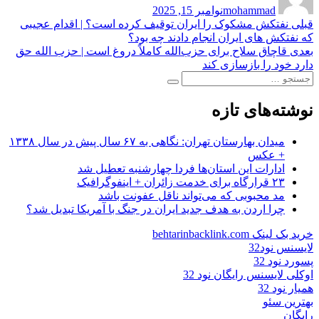
mohammad
نوامبر 15, 2025
در
راهبری
نوشته
قبلی
نفتکش مشکوک را ایران توقیف کرده است؟ | اقدام عجیبی
قبلی:
که نفتکش های ایران انجام دادند چه بود؟
نوشته
نوشته
بعدی
قاچاق سلاح برای حزب‌الله کاملاً دروغ است | حزب الله حق
بعدی:
دارد خود را بازسازی کند
جستجو
جستجو
برای:
نوشته‌های تازه
میدان بهارستان تهران: نگاهی به ۶۷ سال پیش در سال ۱۳۳۸
+ عکس
ادارات این استان‌ها فردا چهارشنبه تعطیل شد
۲۳ قرارگاه برای خدمت زائران + اینفوگرافیک
مد محبوبی که می‌تواند ناقل عفونت باشد
چرا اردن به هدف جدید ایران در جنگ با آمریکا تبدیل شد؟
خرید بک لینک behtarinbacklink.com
لایسنس نود32
پسورد نود 32
اوکلی لایسنس رایگان نود 32
همیار نود 32
بهترین سئو
رایگان