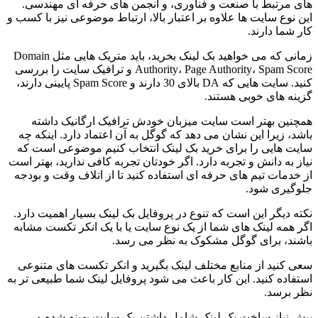
های مرتبط با صنعت و فناوری، و انجمن های حرفه ای مهندسی.
این نوع سایت ها علاوه بر اعتبار بالا، ارتباط موضوعی نیز با کسب و
کار شما دارند.
زمانی که می خواهید بک لینک بخرید، باید متریک هایی مثل Domain
Authority، Page Authority، Spam Score و ترافیک سایت را بررسی
کنید. سایت هایی که DA بالای 30 دارند و Spam Score پایینی دارند،
گزینه های خوبی هستند.
همچنین بهتر است سایت میزبان خودش ترافیک ارگانیک داشته
باشد، زیرا این نشان می دهد که گوگل به آن اعتماد دارد. اینکه چه
سایت هایی را برای خرید بک لینک انتخاب کنیم موضوعی است که
نیاز به دانش و تجربه دارد. اگر خودتان تجربه کافی ندارید، بهتر است
از خدمات تیم های حرفه ای استفاده کنید تا از اتلاف وقت و بودجه
جلوگیری شود.
نکته دیگر این است که تنوع در پروفایل بک لینک بسیار اهمیت دارد.
اگر همه لینک های شما از یک نوع سایت یا با یک انکر تکست مشابه
باشند، برای گوگل مشکوک به نظر می رسد.
سعی کنید از منابع مختلف لینک بگیرید و انکر تکست های متنوعی
استفاده کنید. این کار باعث می شود پروفایل لینک شما طبیعی تر به
نظر برسد.
پیش نیاز ساخت بک لینک شامل داشتن یک سایت بهینه شده و