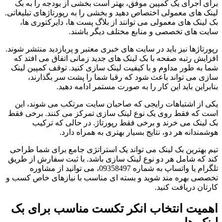
برای اجرای یک کمپین موفق، بهتر است بخشی از بودجه را به بک
لینک های معمولی اختصاص دهید و بخشی را به رپورتاژهای تبلیغاتی.
بک لینک های معمولی می توانند از بلاگ پست ها، دایرکتوری ها،
سایت های تخصصی و منابع مختلف دیگر باشند.
رپورتاژها نیز باید در سایت های خبری معتبر و پربازدید منتشر شوند.
افزایش رتبه صفحه با بک لینک های جدید زمانی اتفاق می افتد که
شما به طور مداوم و با کیفیت لینک سازی کنید. توقف کمپین لینک
سازی می تواند باعث شود که رقبا شما را پشت سر بگذارند،
بنابراین باید این کار را به صورت مستمر ادامه دهید.
یکی از اشتباهات رایجی که صاحبان سایت مرتکب می شوند، این
است که فقط روی یک نوع لینک سازی تمرکز می کنند. برخی فقط
بک لینک می خرند و برخی فقط رپورتاژ. در حالی که ترکیب
هوشمندانه هر دو، نتایج بسیار بهتری به همراه دارد.
تیم بهترین بک لینک می تواند یک استراتژی جامع برای شما طراحی
کند که شامل هر دو نوع لینک سازی باشد. با ثبت سفارش از طریق
تلگرام یا واتساپ به شماره 09358497، می توانید از مشاوره
تخصصی بهره مند شوید و بسته ای مناسب با نیازهای خاص کسب و
کارتان دریافت کنید.
اهمیت انتخاب انکر تکست مناسب برای بک