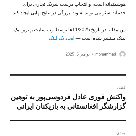
هوشمندانه است، و انتخاب درست شریک تجاری برای
خدمات سئو می تواند تفاوت بزرگی در نتایج نهایی ایجاد کند.
این مقاله در تاریخ 5/11/2025 توسط وب سایت بهترین بک
لینک منتشر شده است —
ایجاد بک لینک
نویسنده
ارسال
mohammad
نوامبر 5, 2025
شده
در
راهبری
قبلی
نوشته
واکنش فوری عادل فردوسی‌پور به توهین
نوشته
قبلی:
گزارشگر افغانستانی به بازیکنان ایرانی
بعدی