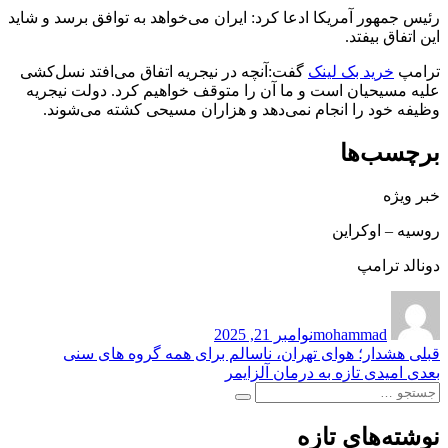
رئیس جمهور آمریکا ادعا کرد: ایران می‌خواهد به توافق برسد و شاید
این اتفاق بیفتد.
ترامپ
خرید بک لینک
گفت:آنچه در نیجریه اتفاق می‌افتد نسل‌کشی
علیه مسیحیان است و ما آن را متوقف خواهیم کرد. دولت نیجریه
وظیفه خود را انجام نمی‌دهد و هزاران مسیحی کشته می‌شوند.
برچسب‌ها
خبر ویژه
روسیه – اوکراین
دونالد ترامپ
نویسنده
ارسال
شده
mohammad
نوامبر 21, 2025
در
راهبری
نوشته
قبلی
هشدار؛ هوای تهران، ناسالم برای همه گروه های سنی
قبلی:
نوشته
بعدی
امیدی تازه به درمان آلزایمر
نوشته
جستجو
بعدی:
جستجو
برای:
نوشته‌های تازه