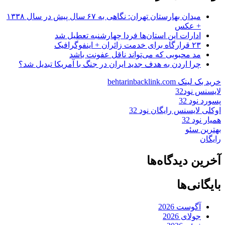
میدان بهارستان تهران: نگاهی به ۶۷ سال پیش در سال ۱۳۳۸
+ عکس
ادارات این استان‌ها فردا چهارشنبه تعطیل شد
۲۳ قرارگاه برای خدمت زائران + اینفوگرافیک
مد محبوبی که می‌تواند ناقل عفونت باشد
چرا اردن به هدف جدید ایران در جنگ با آمریکا تبدیل شد؟
خرید بک لینک behtarinbacklink.com
لایسنس نود32
پسورد نود 32
اوکلی لایسنس رایگان نود 32
همیار نود 32
بهترین سئو
رایگان
آخرین دیدگاه‌ها
بایگانی‌ها
آگوست 2026
جولای 2026