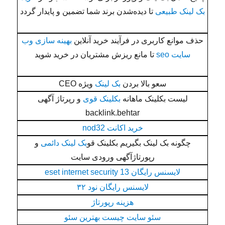
بک لینک طبیعی
تا دیده‌شدن برند شما تضمین و پایدار گردد
حذف موانع کاربری در فرآیند خرید آنلاین
بهینه سازی وب
سایت seo
تا مانع ریزش مشتریان در خرید شوید
سعو بالا بردن
بک لینک
ویژه CEO
لیست بکلینک ماهانه
بکلینک قوی
و رپرتاژ آگهی
backlink.behtar
خرید اکانت nod32
چگونه بک لینک بگیریم بکلینک قو
بک لینک دائمی
و
رپورتاژآگهی ورودی سایت
لایسنس رایگان eset internet security 13
لایسنس رایگان نود ۳۲
هزینه رپورتاژ
سئو سایت چیست بهترین سئو