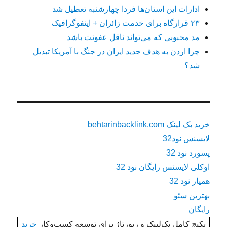
ادارات این استان‌ها فردا چهارشنبه تعطیل شد
۲۳ قرارگاه برای خدمت زائران + اینفوگرافیک
مد محبوبی که می‌تواند ناقل عفونت باشد
چرا اردن به هدف جدید ایران در جنگ با آمریکا تبدیل
شد؟
خرید بک لینک behtarinbacklink.com
لایسنس نود32
پسورد نود 32
اوکلی لایسنس رایگان نود 32
همیار نود 32
بهترین سئو
رایگان
پکیج کامل بک‌لینک و رپورتاژ برای توسعه کسب‌وکار
خرید