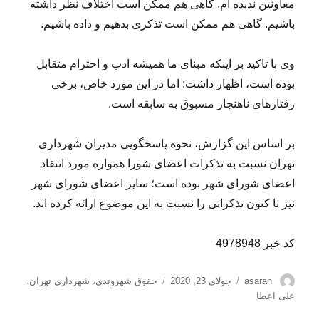
معاونین ندیده ام. گاهی هم ممکن است اختلاف نظر داشته
باشیم. گاهی هم ممکن است تذکری بدهیم و داده باشیم.
وی با تاکید بر اینکه مبنای ما همیشه ادب و احترام متقابل
بوده است، اظهار داشت: اما در این مورد خاص، برخی
رفتارهای ناهنجار مسبوق به سابقه است.
بر اساس این گزارش، نحوه پاسخگویی مدیران شهرداری
تهران نسبت به تذکرات اعضای شورا همواره مورد انتقاد
اعضای شورای شهر بوده است؛ سایر اعضای شورای شهر
نیز تا کنون تذکراتی را نسبت به این موضوع ارائه کرده اند.
کد خبر 4978948
نویسنده
ارسال
برچسب‌ها
asaran
جولای 23, 2020
حقوق شهروندی
،
شهرداری تهران
،
شده
علی اعطا
در