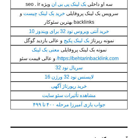
سه او داخلی
بک لینک پی بی ان
ویژه seo . ir
سرویس بک لینک پروفایلی
خرید بک لینک چیست
و
backlinks بهترین سئوکار
خرید آنتی ویروس نود 32 برای ویندوز 10
نمونه رپرتاژ
بک لینک پکیج
و عالی بازدید گوگل
نمونه بک لینک پروفایلی
معنی بک لینک
https://behtarinbacklink.com/
و عالی قیمت سئو
سریال نود 32
لایسنس نود 32 ورژن 16
خرید رپورتاژ آگهی
مشاهده تأثیرات سئو سایت
جواب بازی آمیرزا مرحله ۴۰۰ تا ۴۹۹