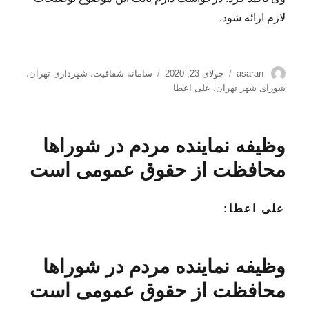
لازم ارائه شود.
نویسنده
ارسال
برچسب‌ها
asaran
جولای 23, 2020
سامانه شفافیت
،
شهرداری تهران
،
شده
شورای شهر تهران
،
علی اعطا
در
وظیفه نماینده مردم در شوراها
محافظت از حقوق عمومی است
علی اعطا:
وظیفه نماینده مردم در شوراها
محافظت از حقوق عمومی است