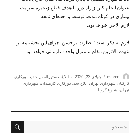
عنوان انجام کار از راه دور با هدف قطع زنجیره سرایت
بیماری در کوتاه مدت، توسط وا حدهای تابعه
لازم الاجرا خواهد بود.
لازم به ذکر است؛ نظارت برحسن اجرای این بخشنامه بر
عهده بالاترین مقام مسئول واحد سازمانی خواهد بود.
نویسنده
ارسال
برچسب‌ها
asaran
جولای 23, 2020
ابلاغ
،
دستورالعمل جدید دورکاری
شده
کارکنان شهرداری تهران ابلاغ شد
،
دورکاری کارمندان
،
شهرداری
در
تهران
،
شیوع کرونا
جستج
جستجو
برای: