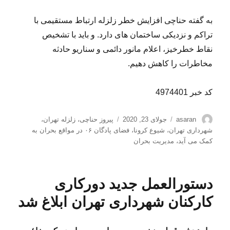
به گفته حناچی افزایش خطر زلزله ارتباط مستقیمی با
تراکم و نزدیکی ساختمان های دارد. و باید با تشخیص
نقاط خطرخیز، اعلام مانور دائمی و سناریو حادثه
مخاطرات را کاهش دهیم.
کد خبر 4974401
نویسنده
ارسال
برچسب‌ها
asaran
جولای 23, 2020
پیروز حناچی
،
زلزله تهران
،
شده
شهرداری تهران
،
شیوع کرونا
،
فضای پادگان ۰۶ در مواقع بحران به
در
کمک می آید
،
مدیریت بحران
دستورالعمل جدید دورکاری
کارکنان شهرداری تهران ابلاغ شد