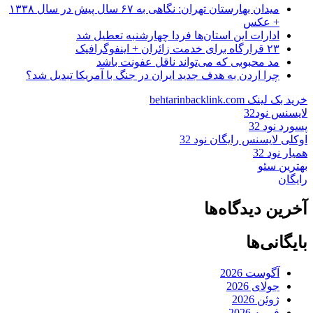
میدان بهارستان تهران: نگاهی به ۶۷ سال پیش در سال ۱۳۳۸
+ عکس
ادارات این استان‌ها فردا چهارشنبه تعطیل شد
۲۳ قرارگاه برای خدمت زائران + اینفوگرافیک
مد محبوبی که می‌تواند ناقل عفونت باشد
چرا اردن به هدف جدید ایران در جنگ با آمریکا تبدیل شد؟
خرید بک لینک behtarinbacklink.com
لایسنس نود32
پسورد نود 32
اوکلی لایسنس رایگان نود 32
همیار نود 32
بهترین سئو
رایگان
آخرین دیدگاه‌ها
بایگانی‌ها
آگوست 2026
جولای 2026
ژوئن 2026
فوریه 2026