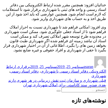
خدائیان افزود: همچنین مقرر شده ارتباط الکترونیکی بین دفاتر
اسناد رسمی و واحد های ثبتی با شهرداری برقرار شود تا استعلامات
که لازم است انجام شود. همچنین عوارضی که باید اخذ شود از این
طریق اخذ و به حساب های شهرداری واریز شود.
وی افزود: امکانی فراهم شد تا شهرداری نسبت به احراز املاک
فراهم شود تا از اسناد جعلی جلوگیری شود. ممکن است شهرداری
در محدوده طرح توسعه شهر املاکی تصرف کند و ممکن است
اسناد آن نباشد زمینه ای فراهم شده اگر شهرداری طبث قانون
بخواهد زمین های را بگیرد، اطلاعاتی از آن در اختیار شهرداری قرار
بگیرد تا حقی از شهرداری و افراد حقوقی و غیره ضایع نشود.
نویسنده
ارسال
برچسب‌ها
شده
asaran
سپتامبر 25, 2019
سپتامبر 25, 2019
برقراری ارتباط
در
الکترونیکی دفاتر اسناد رسمی با شهرداری
،
دفاتر اسناد رسمی
،
شهرداری
راهبری
نوشته
قبلی
شهرداری و سازمان ثبت نقش زیربنایی در هر شهری دارند
قبلی:
نوشته
بعدی
صدور سند کاداستی برای املاک شهرداری تهران
نوشته
جستجو
بعدی:
جستجو
برای:
نوشته‌های تازه