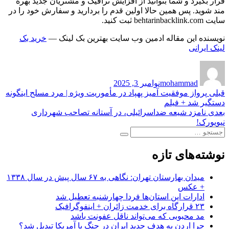
قرار بگیرد و شما بتوانید از افزایش ترافیک و مشتریان جدید بهره
مند شوید. پس همین حالا اولین قدم را بردارید و سفارش خود را در
سایت behtarinbacklink.com ثبت کنید.
نویسنده این مقاله ادمین وب سایت بهترین بک لینک —
خرید بک
لینک ایرانی
نویسنده
ارسال
شده
mohammad
نوامبر 3, 2025
در
راهبری
نوشته
قبلی
پرواز موفقیت آمیز پهپاد در مأموریت ویژه | مرد مسلح اینگونه
قبلی:
دستگیر شد + فیلم
نوشته
نوشته
بعدی
نامزد شیعه ضداسرائیلی، در آستانه تصاحب شهرداری
بعدی:
نیویورک!
جستجو
جستجو
برای:
نوشته‌های تازه
میدان بهارستان تهران: نگاهی به ۶۷ سال پیش در سال ۱۳۳۸
+ عکس
ادارات این استان‌ها فردا چهارشنبه تعطیل شد
۲۳ قرارگاه برای خدمت زائران + اینفوگرافیک
مد محبوبی که می‌تواند ناقل عفونت باشد
چرا اردن به هدف جدید ایران در جنگ با آمریکا تبدیل شد؟