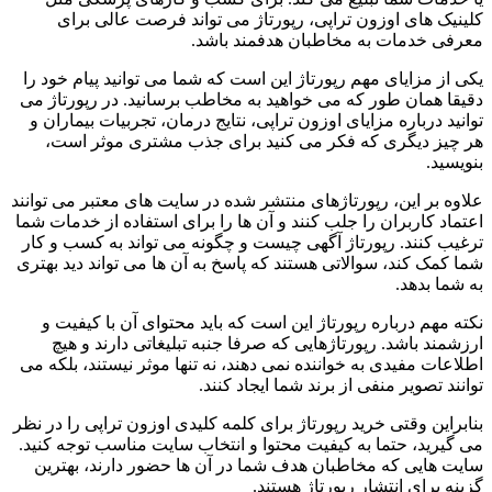
کلینیک های اوزون تراپی، رپورتاژ می تواند فرصت عالی برای
معرفی خدمات به مخاطبان هدفمند باشد.
یکی از مزایای مهم رپورتاژ این است که شما می توانید پیام خود را
دقیقا همان طور که می خواهید به مخاطب برسانید. در رپورتاژ می
توانید درباره مزایای اوزون تراپی، نتایج درمان، تجربیات بیماران و
هر چیز دیگری که فکر می کنید برای جذب مشتری موثر است،
بنویسید.
علاوه بر این، رپورتاژهای منتشر شده در سایت های معتبر می توانند
اعتماد کاربران را جلب کنند و آن ها را برای استفاده از خدمات شما
ترغیب کنند. رپورتاژ آگهی چیست و چگونه می تواند به کسب و کار
شما کمک کند، سوالاتی هستند که پاسخ به آن ها می تواند دید بهتری
به شما بدهد.
نکته مهم درباره رپورتاژ این است که باید محتوای آن با کیفیت و
ارزشمند باشد. رپورتاژهایی که صرفا جنبه تبلیغاتی دارند و هیچ
اطلاعات مفیدی به خواننده نمی دهند، نه تنها موثر نیستند، بلکه می
توانند تصویر منفی از برند شما ایجاد کنند.
بنابراین وقتی خرید رپورتاژ برای کلمه کلیدی اوزون تراپی را در نظر
می گیرید، حتما به کیفیت محتوا و انتخاب سایت مناسب توجه کنید.
سایت هایی که مخاطبان هدف شما در آن ها حضور دارند، بهترین
گزینه برای انتشار رپورتاژ هستند.