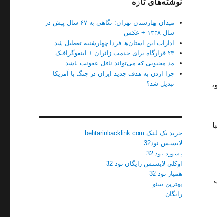
نوشته‌های تازه
میدان بهارستان تهران: نگاهی به ۶۷ سال پیش در
سال ۱۳۳۸ + عکس
ادارات این استان‌ها فردا چهارشنبه تعطیل شد
۲۳ قرارگاه برای خدمت زائران + اینفوگرافیک
مد محبوبی که می‌تواند ناقل عفونت باشد
چرا اردن به هدف جدید ایران در جنگ با آمریکا
تبدیل شد؟
،
ا
خرید بک لینک behtarinbacklink.com
لایسنس نود32
پسورد نود 32
اوکلی لایسنس رایگان نود 32
همیار نود 32
بهترین سئو
رایگان