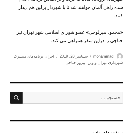
شده راهی آلمان خواهند شد تا با شهردار برلین هم دیدار
کنند.
«محمود میرلوحی» عضو شورای اسلامی شهر تهران نیز
حناچی را دراین سفر همراهی می کند.
نویسنده
ارسال
برچسب‌ها
mohammad
سپتامبر 28, 2019
اجرای برنامه‌های مشترک
شده
شهرداری تهران و وین
،
پیروز حناچی
در
جستج
جستجو
برای:
نوشته‌های تازه