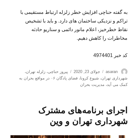
به گفته حناچی افزایش خطر زلزله ارتباط مستقیمی با
تراکم و نزدیکی ساختمان های دارد. و باید با تشخیص
نقاط خطرخیز، اعلام مانور دائمی و سناریو حادثه
مخاطرات را کاهش دهیم.
کد خبر 4974401
نویسنده
ارسال
برچسب‌ها
asaran
جولای 23, 2020
پیروز حناچی
،
زلزله تهران
،
شده
شهرداری تهران
،
شیوع کرونا
،
فضای پادگان ۰۶ در مواقع بحران به
در
کمک می آید
،
مدیریت بحران
اجرای برنامه‌های مشترک
شهرداری تهران و وین