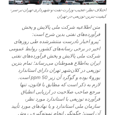
اختلاف-نظر-عجیب-وزارت-نفت-و-شهرداری-تهران-بر-سر-
کیفیت-بنزین-توزیعی-در-تهران
متن اطلاعیه شرکت ملی پالایش و پخش
فرآورده‌های نفتی بدین شرح است:
“پیرو اخبار ‌نادرست منتشرشده طی روزهای
اخیر در برخی رسانه‌های کشور، روابط عمومی
شرکت ملی پالایش و پخش فرآورده‌های نفتی
ایران به‌اطلاع هموطنان می‌رساند؛ تمام بنزین
توزیعی در کلان‌شهر تهران دارای استاندارد
یورو4 بوده و گوگرد آن زیر 50 ppm است.
لازم به ذکر است که مطابق با قانون، تنها
مرجع صاحب صلاحیت در ارزیابی انطباق
فرآورده توزیعی با استاندارد مورد نظر،
سازمان ملی استاندارد و یا نهادهای مورد تأیید
آن است؛ چگونگی انجام نمونه‌گیری، روش